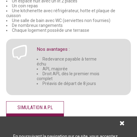
Un espace nuit avec un lit 2 places
Un coin repas
Une kitchenette avec réfrigérateur, hotte et plaque de
cuisson
Une salle de bain avec WC (serviettes non fournies)
De nombreux rangements
Chaque logement possède une terrasse
Nos avantages :
Redevance payable à terme
échu
APL majorée
Droit APL dès le premier mois
complet
Préavis de départ de 8 jours
SIMULATION A.P.L
CONTACTEZ-NOUS
En poursuivant la navigation sur ce site, vous acceptez