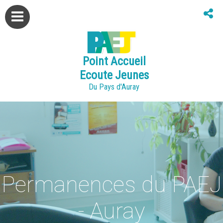
Point Accueil
Ecoute Jeunes
Du Pays d'Auray
Permanences du PAEJ
- Auray