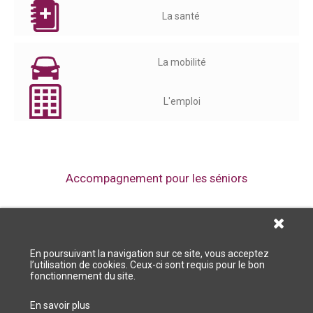
La santé
La mobilité
L'emploi
Accompagnement pour les séniors
La résidence Lamennais travaille en partenariat avec le CCAS de
Muzillac.
En poursuivant la navigation sur ce site, vous acceptez
l’utilisation de cookies. Ceux-ci sont requis pour le bon
fonctionnement du site.
Mentions légales
Résidence Lamennais - 2 Ter avenue Lamennais 56190 Muzillac - 02 57
En savoir plus
67 55 34